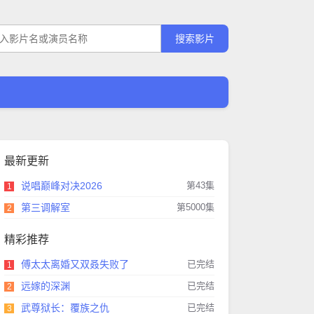
最新更新
说唱巅峰对决2026
第43集
1
第三调解室
第5000集
2
精彩推荐
傅太太离婚又双叒失败了
已完结
1
远嫁的深渊
已完结
2
武尊狱长：覆族之仇
已完结
3