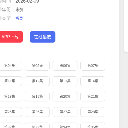
◎时间：
2026-02-09
◎年份：
未知
◎类型：
短剧
APP下载
在线播放
第04集
第05集
第06集
第07集
第11集
第12集
第13集
第14集
第18集
第19集
第20集
第21集
第25集
第26集
第27集
第28集
第32集
第33集
第34集
第35集