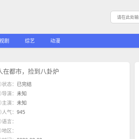
视剧
综艺
动漫
人在都市，捡到八卦炉
◎状态：
已完结
◎导演：
未知
◎主演：
未知
◎人气：
945
◎语言：
◎地区：