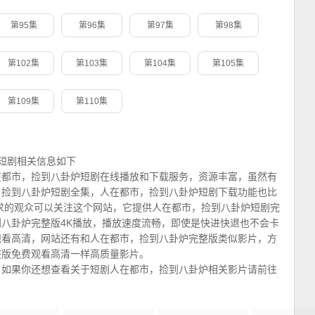
第95集
第96集
第97集
第98集
第102集
第103集
第104集
第105集
第109集
第110集
短剧相关信息如下
在都市，捡到八卦炉短剧在线播放和下载服务，资源丰富，虽然有
，捡到八卦炉短剧全集，人在都市，捡到八卦炉短剧下载功能也比
求的观众可以关注这个网站，它提供人在都市，捡到八卦炉短剧完
八卦炉完整版4K播放，播放速度流畅，即使是快进快退也不会卡
观看高清，网站还有和人在都市，捡到八卦炉完整版类似影片，方
整版免费观看高清一样高质量影片。
。如果你还想查看关于短剧人在都市，捡到八卦炉相关影片请前往