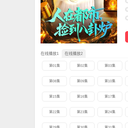
在线播放1
在线播放2
第01集
第02集
第03集
第08集
第09集
第10集
第15集
第16集
第17集
第22集
第23集
第24集
第29集
第30集
第31集