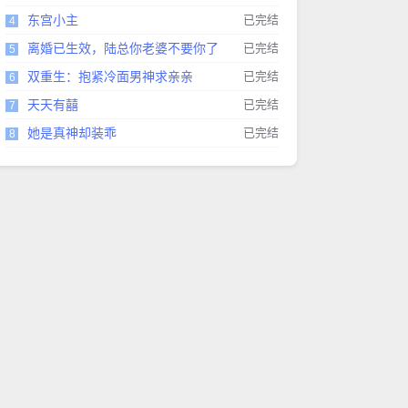
东宫小主
已完结
4
离婚已生效，陆总你老婆不要你了
已完结
5
双重生：抱紧冷面男神求亲亲
已完结
6
天天有囍
已完结
7
她是真神却装乖
已完结
8