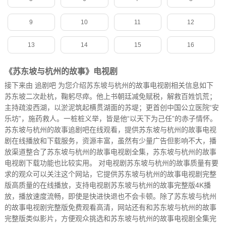
9
10
11
12
13
14
15
16
《苏东坡与杭州的故事》电视剧
接下来由
追剧吧
为您介绍苏东坡与杭州的故事电视剧相关信息如下
苏东坡二次赴杭，鞠躬尽瘁。他上书朝廷减免赋税，解救百姓饥荒；
主持疏浚西湖，以淤泥筑起横贯湖面的苏堤；更首创中国公立医院“安
乐坊”，施药救人。一桩桩义举，皆是他“以天下为己任”的赤子情怀。
苏东坡与杭州的故事追剧吧在线观看，提供苏东坡与杭州的故事电视
剧在线播放和下载服务，资源丰富，虽然有少量广告但影响不大，播
放渠道整合了苏东坡与杭州的故事电视剧全集，苏东坡与杭州的故事
电视剧下载功能也比较实用。 对电视剧苏东坡与杭州的故事质量有要
求的观众可以关注这个网站，它提供苏东坡与杭州的故事电视剧完整
版高质量的在线播放，支持电视剧苏东坡与杭州的故事完整版4K播
放，播放速度流畅，即使是快进快退也不会卡顿。除了苏东坡与杭州
的故事电视剧完整版免费观看高清，网站还有和苏东坡与杭州的故事
完整版类似影片，方便观众挑选和苏东坡与杭州的故事电视剧全集完