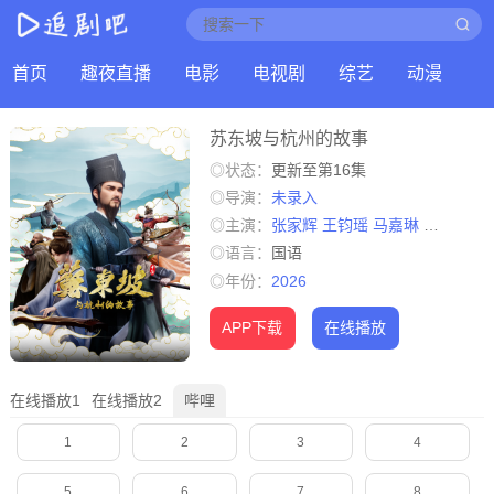
首页
趣夜直播
电影
电视剧
综艺
动漫
苏东坡与杭州的故事
◎状态：
更新至第16集
◎导演：
未录入
◎主演：
张家辉
王钧瑶
马嘉琳
戈昕宇
李
◎语言：
国语
◎年份：
2026
APP下载
在线播放
在线播放1
在线播放2
哔哩
1
2
3
4
5
6
7
8