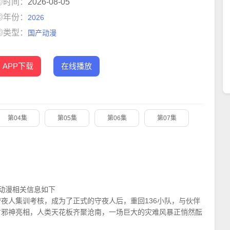
◎时间：
2026-08-05
◎年份：
2026
◎类型：
国产动漫
APP下载
在线播放
第04集
第05集
第06集
第07集
动漫相关信息如下
夜人集训考核，成为了正式的守夜人后，重回136小队，与伙伴
方邪神亮相，人类天花板齐聚沧南，一场巨大的灾难风暴正悄然酝