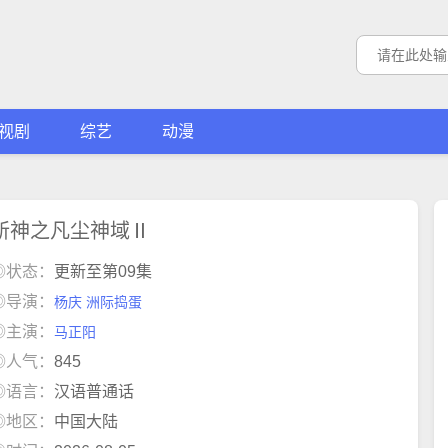
视剧
综艺
动漫
斩神之凡尘神域Ⅱ
◎状态：
更新至第09集
◎导演：
杨庆
洲际捣蛋
◎主演：
马正阳
◎人气：
845
◎语言：
汉语普通话
◎地区：
中国大陆