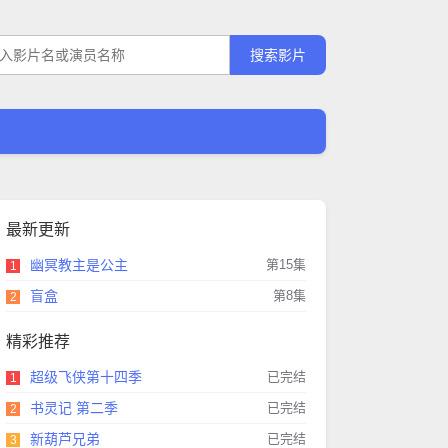
最新更新
幽冥教主是公主
第15集
1
盲盒
第8集
2
精彩推荐
超级飞侠第十四季
已完结
1
书灵记 第二季
已完结
2
新葫芦兄弟
已完结
3