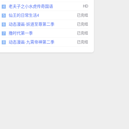
老夫子之小水虎传奇国语
HD
4
仙王的日常生活4
已完结
5
动态漫画·妖道至尊第二季
已完结
6
撸时代第一季
已完结
7
动态漫画·九霄帝神第二季
已完结
8