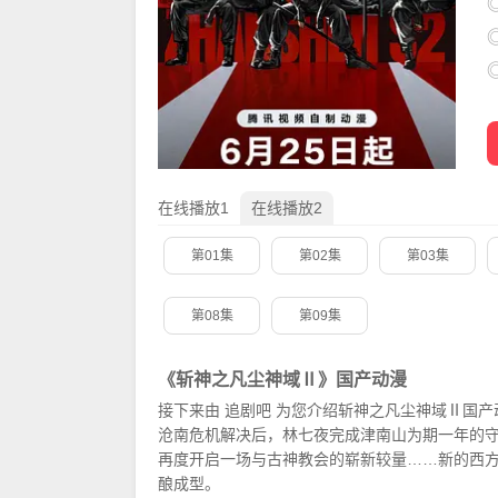
在线播放1
在线播放2
第01集
第02集
第03集
第08集
第09集
《斩神之凡尘神域Ⅱ》国产动漫
接下来由
追剧吧
为您介绍斩神之凡尘神域Ⅱ国产
沧南危机解决后，林七夜完成津南山为期一年的守
再度开启一场与古神教会的崭新较量……新的西
酿成型。