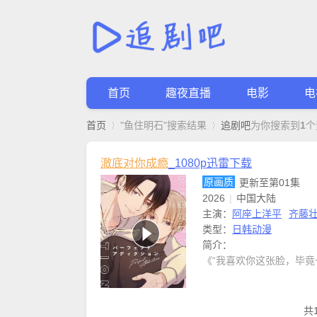
首页
趣夜直播
电影
电
首页
"鱼住明石"搜索结果
追剧吧
为你搜索到
1
个
澈底对你成瘾
_1080p迅雷下载
原画质
更新至第01集
2026
|
中国大陆
主演：
阿座上洋平
齐藤
类型：
日韩动漫
简介：
《“我喜欢你这张脸，毕
共