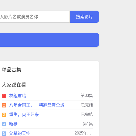
精品合集
大家都在看
林组君临
第33集
1
八年合同工，一朝翻盘震全城
已完结
2
重生，爽王归来
已完结
3
断枪
第1集
4
父辈的天空
2025年10月18日上映
5