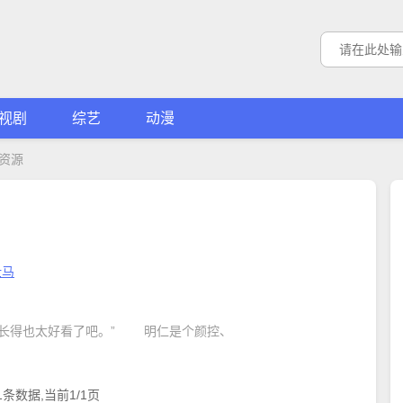
视剧
综艺
动漫
资源
壮马
竟长得也太好看了吧。” 明仁是个颜控、
1条数据,当前1/1页