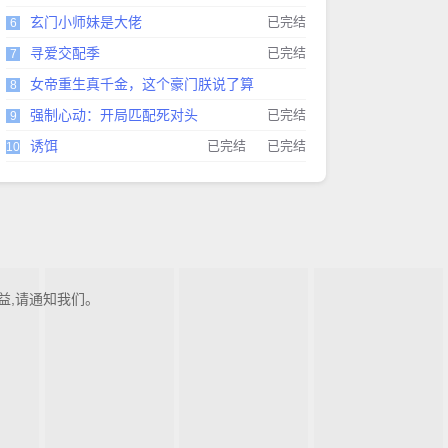
玄门小师妹是大佬
已完结
6
寻爱交配季
已完结
7
女帝重生真千金，这个豪门朕说了算
8
强制心动：开局匹配死对头
已完结
9
诱饵
已完结
已完结
10
益,请通知我们。