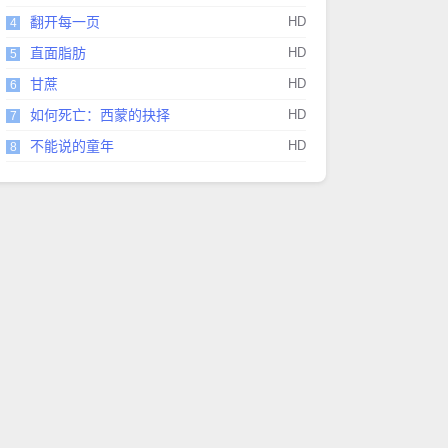
翻开每一页
HD
4
直面脂肪
HD
5
甘蔗
HD
6
如何死亡：西蒙的抉择
HD
7
不能说的童年
HD
8