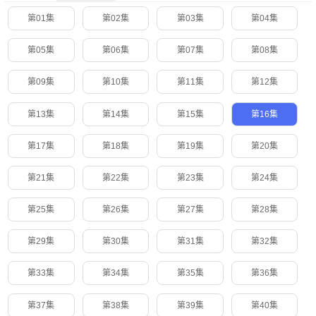
第01集
第02集
第03集
第04集
第05集
第06集
第07集
第08集
第09集
第10集
第11集
第12集
第13集
第14集
第15集
第16集
第17集
第18集
第19集
第20集
第21集
第22集
第23集
第24集
第25集
第26集
第27集
第28集
第29集
第30集
第31集
第32集
第33集
第34集
第35集
第36集
第37集
第38集
第39集
第40集