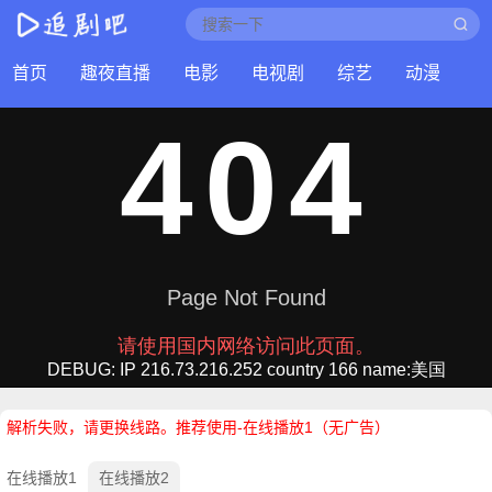
首页
趣夜直播
电影
电视剧
综艺
动漫
解析失败，请更换线路。推荐使用-在线播放1（无广告）
在线播放1
在线播放2