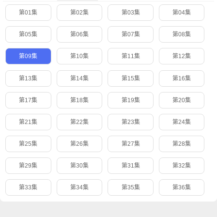
第01集
第02集
第03集
第04集
第05集
第06集
第07集
第08集
第09集
第10集
第11集
第12集
第13集
第14集
第15集
第16集
第17集
第18集
第19集
第20集
第21集
第22集
第23集
第24集
第25集
第26集
第27集
第28集
第29集
第30集
第31集
第32集
第33集
第34集
第35集
第36集