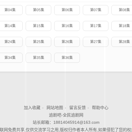
第04集
第05集
第06集
第07集
第08集
第14集
第15集
第16集
第17集
第18集
第24集
第25集
第26集
第27集
第28集
第34集
第35集
第36集
加入收藏
-
网站地图
-
留言反馈
-
帮助中心
追剧吧-全民追剧网
站长邮箱：18814045914@163.com
联网免费共享,仅供交流学习之用,版权归作者本人所有,如果侵犯了您的权